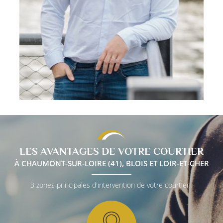
otre cabinet
06 77 84 40 
its immobiliers
ns immobiliers
Assurances
inancement
Restez infor
ommandations
INSCRIPTION NEW
Actualités
us contacter
LES AVANTAGES DE VOTRE COURTIER
Rejoignez-nou
À CHAUMONT-SUR-LOIRE (41), BLOIS ET LOIR-ET-CHER
3 zones principales d'intervention de votre courtier :