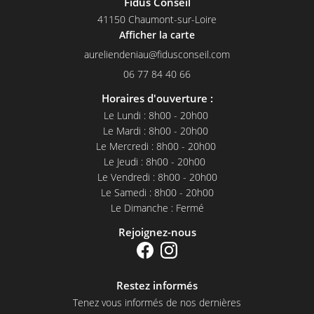
Fidus Conseil
Jour J : Ils ont trouvé la maison idéale, celle-ci est vendue par
41150 Chaumont-sur-Loire
Afficher la carte
un agent immobilier: « Mr Cher ».
Sa rémunération représente 8 % du prix de vente de la
maison, soit dans notre exemple
18 400€
.
06 77 84 40 66
Horaires d'ouverture :
Le courtier de « Monsieur et Madame J’achète » a trouvé une
Le Lundi : 8h00 - 20h00
banque pouvant financer leur maison.
Le Mardi : 8h00 - 20h00
Le Mercredi : 8h00 - 20h00
L’assurance emprunteur de « Mr Et Mme J’achète » va leur
Le Jeudi : 8h00 - 20h00
coûter
18 000€
.
Le Vendredi : 8h00 - 20h00
Le Samedi : 8h00 - 20h00
Le Dimanche : Fermé
Maintenant, faisons les calculs :
42 150€
5 750€ + 18 400€ + 18 000€ :
Rejoignez-nous
Comparons avec la tarification de votre conseiller privé Fidus
Conseil:
Restez informés
Frais de courtage : 2 000€
Tenez vous informés de nos dernières