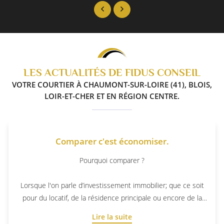
LES ACTUALITÉS DE FIDUS CONSEIL
VOTRE COURTIER À CHAUMONT-SUR-LOIRE (41), BLOIS,
LOIR-ET-CHER ET EN RÉGION CENTRE.
Comparer c'est économiser.
Pourquoi comparer ?
Lorsque l'on parle d’investissement immobilier; que ce soit
pour du locatif, de la résidence principale ou encore de la
En effet, de nombreux professionnels peuvent intervenir
résidence secondaire, comparer les propositions c’est
Lire la suite
dans le cadre d’un achat immobilier : agent immobilier,
économiser.