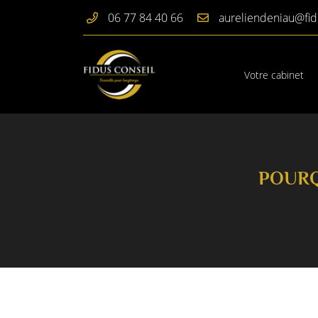
06 77 84 40 66
41150 Chaumont-sur-Loire
06 77 84 40 66
Votre cabinet
POURQ
Adresse email de réception

En cochant cette case, vous consentez à recevoir nos propositions commercial