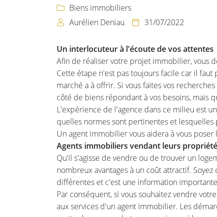
l'adresse email indiqué ci-dessus. Vous pouvez vous désinscrire à tout moment
Biens immobiliers

le formulaire de désinscription
.
Aurélien Deniau
31/07/2022


INSCRIPTION
Un interlocuteur à l'écoute de vos attentes
Afin de réaliser votre projet immobilier, vous 
Cette étape n'est pas toujours facile car il fau
marché a à offrir. Si vous faites vos recherches
côté de biens répondant à vos besoins, mais que 
L'expérience de l'agence dans ce milieu est un 
quelles normes sont pertinentes et lesquelles 
Un agent immobilier vous aidera à vous poser l
Agents immobiliers vendant leurs propriét
Qu'il s'agisse de vendre ou de trouver un logem
nombreux avantages à un coût attractif. Soyez co
différentes et c'est une information importan
Par conséquent, si vous souhaitez vendre votr
aux services d'un agent immobilier. Les démarc