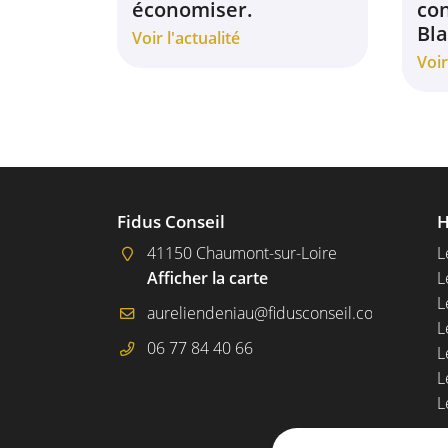
économiser.
co
Bla
Voir l'actualité
Voir
Fidus Conseil
H
41150 Chaumont-sur-Loire
L
Afficher la carte
L
L
L
06 77 84 40 66
L
L
L
R